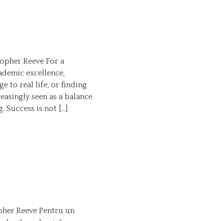
topher Reeve For a
ademic excellence,
 to real life, or finding
reasingly seen as a balance
. Success is not […]
topher Reeve Pentru un