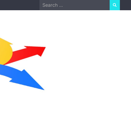
Search
for: