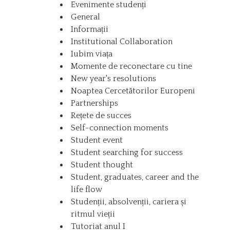
Evenimente studenți
General
Informații
Institutional Collaboration
Iubim viața
Momente de reconectare cu tine
New year's resolutions
Noaptea Cercetătorilor Europeni
Partnerships
Rețete de succes
Self-connection moments
Student event
Student searching for success
Student thought
Student, graduates, career and the
life flow
Studenții, absolvenții, cariera și
ritmul vieții
Tutoriat anul I