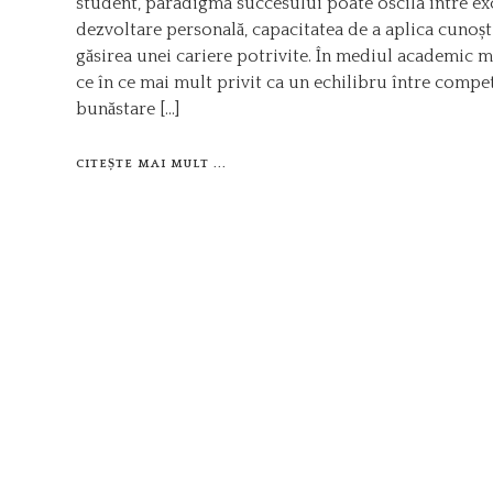
student, paradigma succesului poate oscila între ex
dezvoltare personală, capacitatea de a aplica cunoștin
găsirea unei cariere potrivite. În mediul academic m
ce în ce mai mult privit ca un echilibru între compet
bunăstare […]
CITEȘTE MAI MULT ...