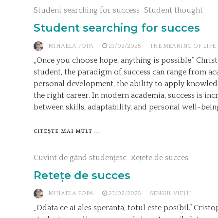
Student searching for success
Student thought
Student searching for succes
MIHAELA POPA
23/02/2025
THE MEANING OF LIFE
,,Once you choose hope, anything is possible.” Chris
student, the paradigm of success can range from ac
personal development, the ability to apply knowledge
the right career. In modern academia, success is inc
between skills, adaptability, and personal well-being
CITEȘTE MAI MULT ...
Cuvînt de gând studențesc
Rețete de succes
Retețe de succes
MIHAELA POPA
23/02/2025
SENSUL VIEȚII
,,Odata ce ai ales speranta, totul este posibil.” Cris