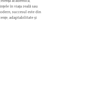
celență academică,
țele în viața reală sau
odern, succesul este din
ențe, adaptabilitate și