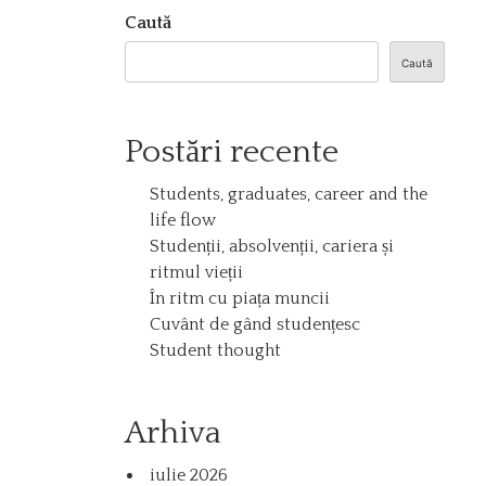
Caută
Caută
Postări recente
Students, graduates, career and the
life flow
Studenții, absolvenții, cariera și
ritmul vieții
În ritm cu piața muncii
Cuvânt de gând studențesc
Student thought
Arhiva
iulie 2026