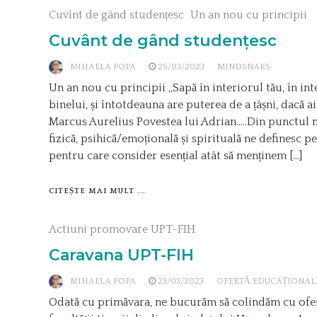
Cuvînt de gând studențesc
Un an nou cu principii
Cuvânt de gând studențesc
MIHAELA POPA
25/03/2023
MINDSNAKS
Un an nou cu principii ,,Sapă în interiorul tău, în int
binelui, și întotdeauna are puterea de a țâșni, dacă a
Marcus Aurelius Povestea lui Adrian.….Din punctul 
fizică, psihică/emoțională și spirituală ne definesc 
pentru care consider esențial atât să menținem […]
CITEȘTE MAI MULT ...
Actiuni promovare UPT-FIH
Caravana UPT-FIH
MIHAELA POPA
23/03/2023
OFERTĂ EDUCAȚIONAL
Odată cu primăvara, ne bucurăm să colindăm cu ofer