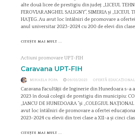
alte două licee de prestigiu din județ: ,,LICEUL
FEROVIAR ANGHEL SALIGNY”, SIMERIA și ,,LICEUL T
HAȚEG. Au avut loc întâlniri de promovare a oferte
anul universitar 2023-2024 cu 200 de elevi din clasele
CITEȘTE MAI MULT ...
Actiuni promovare UPT-FIH
Caravana UPT-FIH
MIHAELA POPA
09/03/2023
OFERTĂ EDUCAȚIONA
Caravana Facultății de Inginerie din Hunedoara s-a af
2023 în două colegii de prestigiu din municipiu:
,,IANCU DE HUNEDOARA ”și ,,COLEGIUL NAȚIONAL
avut loc întâlniri de promovare a ofertei educaționa
2023-2024 cu elevii din trei clase a XII-a și cinci clas
CITEȘTE MAI MULT ...