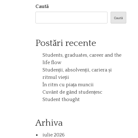
Caută
Caută
Postări recente
Students, graduates, career and the
life flow
Studenții, absolvenții, cariera și
ritmul vieții
În ritm cu piața muncii
Cuvânt de gând studențesc
Student thought
Arhiva
iulie 2026