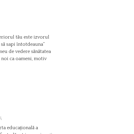
eriorul tău este izvorul
i să sapi întotdeauna”
meu de vedere sănătatea
pe noi ca oameni, motiv
Ă
ta educațională a