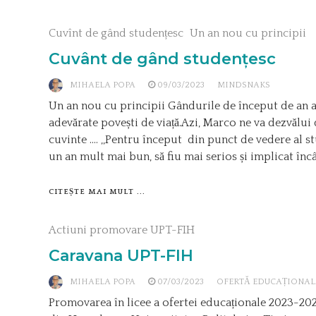
Cuvînt de gând studențesc
Un an nou cu principii
Cuvânt de gând studențesc
MIHAELA POPA
09/03/2023
MINDSNAKS
Un an nou cu principii Gândurile de început de an a
adevărate povești de viață.Azi, Marco ne va dezvălui 
cuvinte …. ,,Pentru început din punct de vedere al st
un an mult mai bun, să fiu mai serios și implicat încâ
CITEȘTE MAI MULT ...
Actiuni promovare UPT-FIH
Caravana UPT-FIH
MIHAELA POPA
07/03/2023
OFERTĂ EDUCAȚIONAL
Promovarea în licee a ofertei educaționale 2023-2024