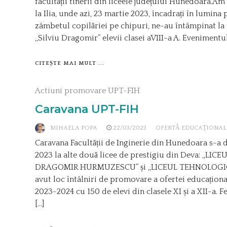
facultății tinerii din liceele județului Hunedoara.Am
la Ilia, unde azi, 23 martie 2023, încadrați în lumina 
zâmbetul copilăriei pe chipuri, ne-au întâmpinat la
,,Silviu Dragomir” elevii clasei aVIII-a A. Evenimentul 
CITEȘTE MAI MULT ...
Actiuni promovare UPT-FIH
Caravana UPT-FIH
MIHAELA POPA
22/03/2023
OFERTĂ EDUCAȚIONAL
Caravana Facultății de Inginerie din Hunedoara s-a d
2023 la alte două licee de prestigiu din Deva: ,,L
DRAGOMIR HURMUZESCU” și ,,LICEUL TEHNOLOGIC
avut loc întâlniri de promovare a ofertei educaționa
2023-2024 cu 150 de elevi din clasele XI și a XII-a. F
[…]