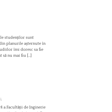
le studenților sunt
din planurile așternute în
udiilor îmi doresc sa fie
t să nu mai fiu […]
Ă
 a Facultății de Inginerie