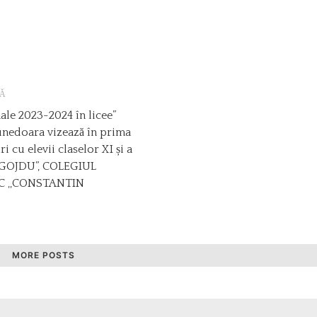
Ă
ale 2023-2024 în licee”
unedoara vizează în prima
i cu elevii claselor XI și a
 GOJDU”, COLEGIUL
C ,,CONSTANTIN
MORE POSTS