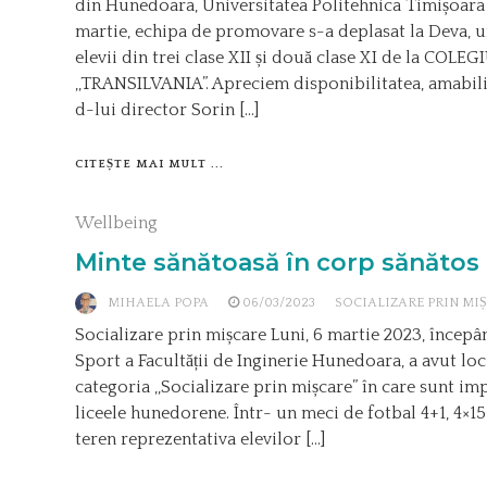
din Hunedoara, Universitatea Politehnica Timișoara c
martie, echipa de promovare s-a deplasat la Deva, un
elevii din trei clase XII și două clase XI de la COL
,,TRANSILVANIA”. Apreciem disponibilitatea, amabili
d-lui director Sorin […]
CITEȘTE MAI MULT ...
Wellbeing
Minte sănătoasă în corp sănătos
MIHAELA POPA
06/03/2023
SOCIALIZARE PRIN MI
Socializare prin mișcare Luni, 6 martie 2023, începân
Sport a Facultății de Inginerie Hunedoara, a avut lo
categoria ,,Socializare prin mișcare” în care sunt impl
liceele hunedorene. Într- un meci de fotbal 4+1, 4×15
teren reprezentativa elevilor […]