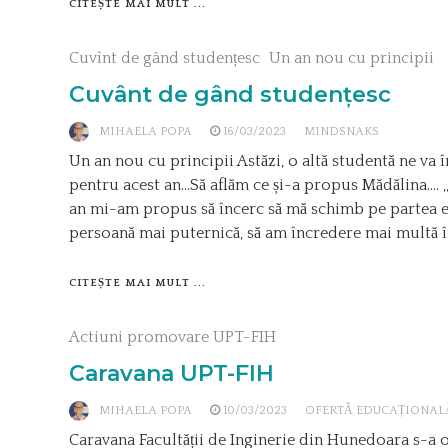
CITEȘTE MAI MULT ...
Cuvînt de gând studențesc
Un an nou cu principii
Cuvânt de gând studențesc
MIHAELA POPA
16/03/2023
MINDSNAKS
Un an nou cu principii Astăzi, o altă studentă ne va 
pentru acest an…Să aflăm ce și-a propus Mădălina.… ,,
an mi-am propus să încerc să mă schimb pe partea em
persoană mai puternică, să am încredere mai multă în
CITEȘTE MAI MULT ...
Actiuni promovare UPT-FIH
Caravana UPT-FIH
MIHAELA POPA
10/03/2023
OFERTĂ EDUCAȚIONAL
Caravana Facultății de Inginerie din Hunedoara s-a o