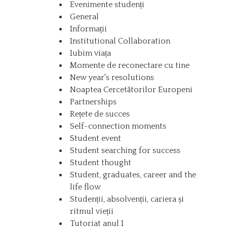
Evenimente studenți
General
Informații
Institutional Collaboration
Iubim viața
Momente de reconectare cu tine
New year's resolutions
Noaptea Cercetătorilor Europeni
Partnerships
Rețete de succes
Self-connection moments
Student event
Student searching for success
Student thought
Student, graduates, career and the
life flow
Studenții, absolvenții, cariera și
ritmul vieții
Tutoriat anul I