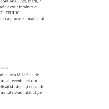
ontinuă….. Azi, marți, 7
de a avut întâlniri cu
EGIUL TEHNIC
tatea și profesionalismul
ȘCARE
d cu ora 18, la Sala de
c un alt eveniment din
icați studenți și elevi din
 minute s-au întâlnit pe