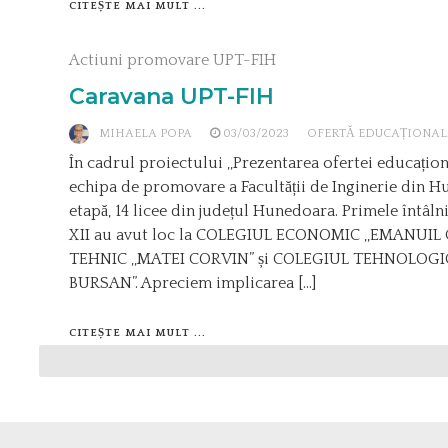
CITEȘTE MAI MULT ...
Actiuni promovare UPT-FIH
Caravana UPT-FIH
MIHAELA POPA
03/03/2023
OFERTĂ EDUCAȚIONAL
În cadrul proiectului ,,Prezentarea ofertei educațion
echipa de promovare a Facultății de Inginerie din H
etapă, 14 licee din județul Hunedoara. Primele întâlnir
XII au avut loc la COLEGIUL ECONOMIC ,,EMANUIL
TEHNIC ,,MATEI CORVIN” și COLEGIUL TEHNOLOGI
BURSAN”. Apreciem implicarea […]
CITEȘTE MAI MULT ...