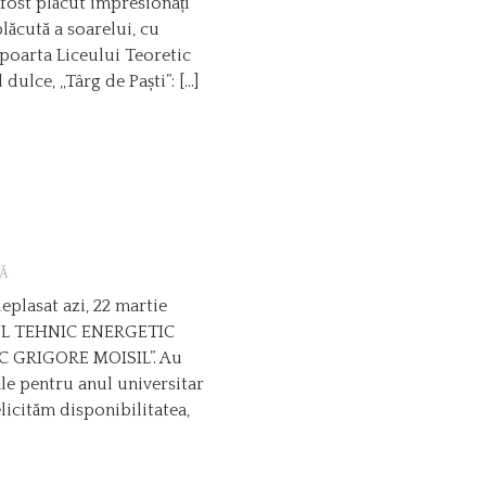
 fost plăcut impresionați
plăcută a soarelui, cu
 poarta Liceului Teoretic
dulce, ,,Târg de Paști”: […]
Ă
eplasat azi, 22 martie
ICEUL TEHNIC ENERGETIC
 GRIGORE MOISIL”. Au
le pentru anul universitar
elicităm disponibilitatea,