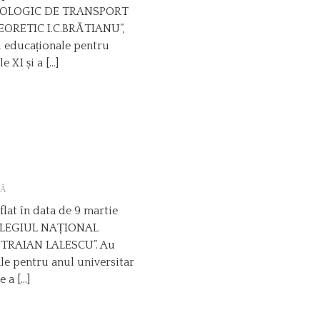
 TEHNOLOGIC DE TRANSPORT
EORETIC I.C.BRĂTIANU”,
i educaționale pentru
 XI și a […]
LĂ
lat în data de 9 martie
 COLEGIUL NAȚIONAL
 TRAIAN LALESCU”. Au
le pentru anul universitar
e a […]