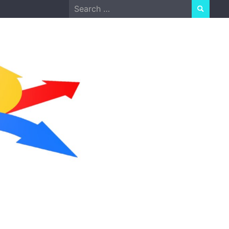
Search
for: