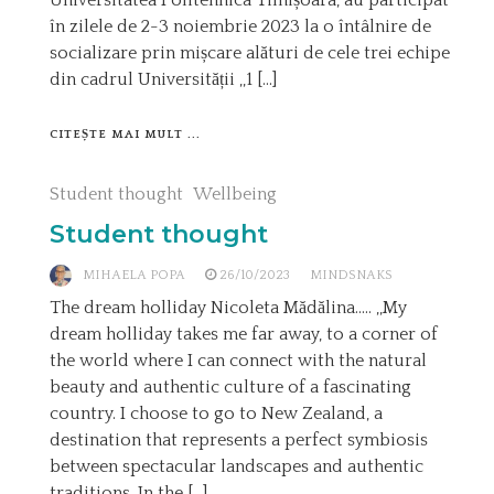
Universitatea Politehnica Timișoara, au participat
în zilele de 2-3 noiembrie 2023 la o întâlnire de
socializare prin mișcare alături de cele trei echipe
din cadrul Universității ,,1 […]
CITEȘTE MAI MULT ...
Student thought
Wellbeing
Student thought
MIHAELA POPA
26/10/2023
MINDSNAKS
The dream holliday Nicoleta Mădălina….. ,,My
dream holliday takes me far away, to a corner of
the world where I can connect with the natural
beauty and authentic culture of a fascinating
country. I choose to go to New Zealand, a
destination that represents a perfect symbiosis
between spectacular landscapes and authentic
traditions. In the […]