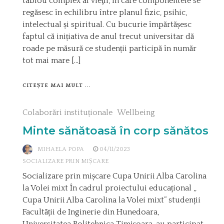
tablou complex al vieţii, în care componentele se
regăsesc în echilibru între planul fizic, psihic,
intelectual și spiritual. Cu bucurie împărtășesc
faptul că inițiativa de anul trecut universitar dă
roade pe măsură ce studenții participă în număr
tot mai mare […]
CITEȘTE MAI MULT ...
Colaborări instituționale
Wellbeing
Minte sănătoasă în corp sănătos
MIHAELA POPA
04/11/2023
SOCIALIZARE PRIN MIȘCARE
Socializare prin mișcare Cupa Unirii Alba Carolina
la Volei mixt În cadrul proiectului educațional ,,
Cupa Unirii Alba Carolina la Volei mixt” studenții
Facultății de Inginerie din Hunedoara,