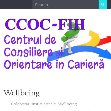
Skip
Search
to
for:
content
Centrul de
Consiliere și
Orientare în Carieră
Wellbeing
Colaborări instituționale
Wellbeing