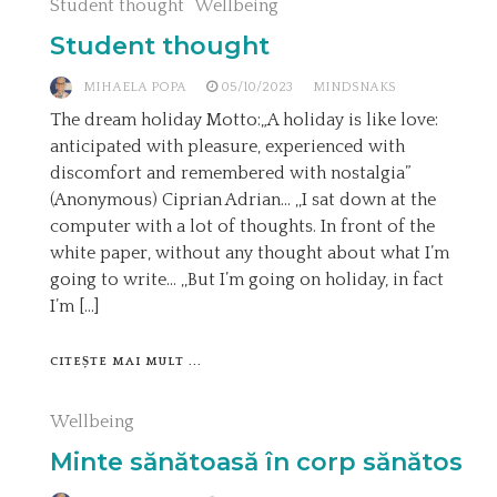
Student thought
Wellbeing
Student thought
MIHAELA POPA
05/10/2023
MINDSNAKS
The dream holiday Motto:„A holiday is like love:
anticipated with pleasure, experienced with
discomfort and remembered with nostalgia”
(Anonymous) Ciprian Adrian… ,,I sat down at the
computer with a lot of thoughts. In front of the
white paper, without any thought about what I’m
going to write… ,,But I’m going on holiday, in fact
I’m […]
CITEȘTE MAI MULT ...
Wellbeing
Minte sănătoasă în corp sănătos