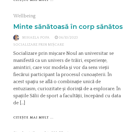
CITEȘTE MAI MULT ...
Wellbeing
Minte sănătoasă în corp sănătos
MIHAELA POPA
06/10/2023
SOCIALIZARE PRIN MIȘCARE
Socializare prin mișcare Noul an universitar se
manifestă ca un univers de trăiri, experiențe,
amintiri, care vor modela și vor da sens vieții
fiecărui participant la procesul cunoașterii. În
acest spațiu se află o combinație unică de
entuziasm, curiozitate și dorință de a explorare. În
spațiile Sălii de sport a facultății, începând cu data
de […]
CITEȘTE MAI MULT ...