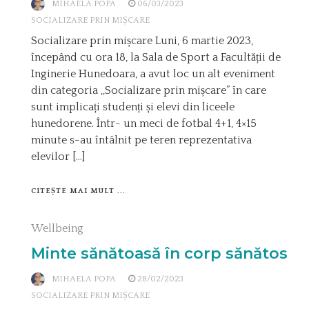
MIHAELA POPA
06/03/2023
SOCIALIZARE PRIN MIȘCARE
Socializare prin mișcare Luni, 6 martie 2023,
începând cu ora 18, la Sala de Sport a Facultății de
Inginerie Hunedoara, a avut loc un alt eveniment
din categoria ,,Socializare prin mișcare” în care
sunt implicați studenți și elevi din liceele
hunedorene. Într- un meci de fotbal 4+1, 4×15
minute s-au întâlnit pe teren reprezentativa
elevilor […]
CITEȘTE MAI MULT ...
Wellbeing
Minte sănătoasă în corp sănătos
MIHAELA POPA
28/02/2023
SOCIALIZARE PRIN MIȘCARE