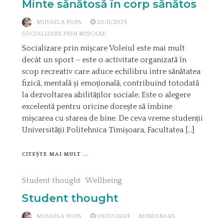
Minte sănătosă în corp sănătos
MIHAELA POPA
20/11/2024
SOCIALIZARE PRIN MIȘCARE
Socializare prin mișcare Voleiul este mai mult
decât un sport – este o activitate organizată în
scop recreativ care aduce echilibru între sănătatea
fizică, mentală și emoțională, contribuind totodată
la dezvoltarea abilităților sociale. Este o alegere
excelentă pentru oricine dorește să îmbine
mișcarea cu starea de bine. De ceva vreme studenții
Universității Politehnica Timișoara, Facultatea […]
CITEȘTE MAI MULT ...
Student thought
Wellbeing
Student thought
MIHAELA POPA
09/07/2024
MINDSNAKS