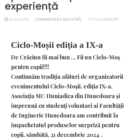
experiență
22/12/2024
COMUNITATEA NOASTRĂ
FII VOLUNTAR!!!!
Ciclo-Moșii ediția a IX-a
De Crăciun fii mai bun … Fii un Ciclo-Moș
pentru copii!!!!
Continuăm tradiția alături de organizatorii
evenimentului Ciclo-Moșii, ediția IX-a,
Asociația MC Huniadica din Hunedoara și
împreună cu studenți voluntari ai Facultății
de Inginerie Hunedoara am contribuit la
împachetatul produselor surpriză pentru
copii, sâmbătă, 21 decembrie 2024 .