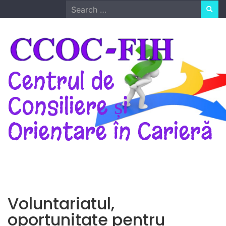
Skip
Search
to
for:
content
Centrul de
Consiliere și
Orientare în Carieră
Voluntariatul,
oportunitate pentru