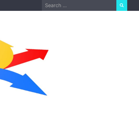
Search
for: