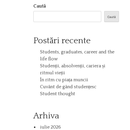
Caută
Caută
Postări recente
Students, graduates, career and the
life flow
Studenții, absolvenții, cariera și
ritmul vieții
În ritm cu piața muncii
Cuvânt de gând studențesc
Student thought
Arhiva
iulie 2026