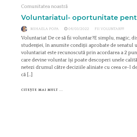
Comunitatea noastră
Voluntariatul- oportunitate pent
MIHAELA POPA
04/03/2022
FII VOLUNTAR!!!!
Voluntariat De ce să fii voluntar?E simplu, magic, dis
studenției, în anumite condiții aprobate de senatul un
voluntariat este recunoscută prin acordarea a 2 pun
care devine voluntar își poate descoperi unele calită
netezi drumul către deciziile aliniate cu ceea ce-l d
că […]
CITEȘTE MAI MULT ...