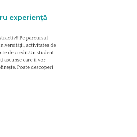
ru experiență
tractiv!!!!Pe parcursul
iversității, activitatea de
cte de credit.Un student
ţi ascunse care îi vor
efinește. Poate descoperi