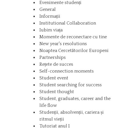
Evenimente studenți
General
Informații
Institutional Collaboration
Iubim viața
Momente de reconectare cu tine
New year's resolutions
Noaptea Cercetătorilor Europeni
Partnerships
Rețete de succes
Self-connection moments
Student event
Student searching for success
Student thought
Student, graduates, career and the
life flow
Studenții, absolvenții, cariera și
ritmul vieții
Tutoriat anul I